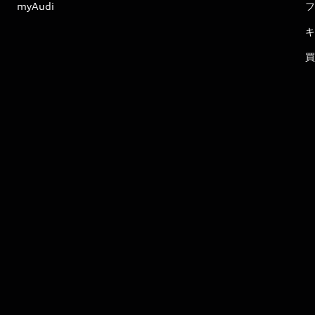
myAudi
フ
キ
買