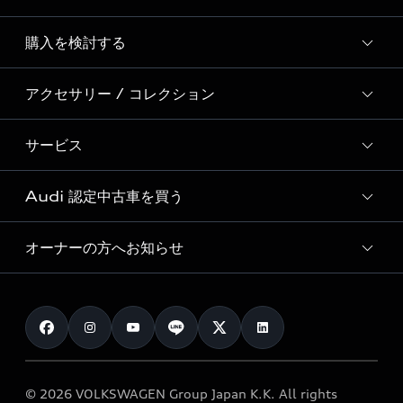
Story of Progress
購入を検討する
ディーラー検索
Audi Sport
新車在庫検索
アクセサリー / コレクション
モデル一覧
Formula 1®
試乗車・展示車検索
特別仕様モデル / 限定モデル
デジタルサービス
サービス
純正アクセサリー
見積り依頼
e-tronラインアップ
Audi exclusive
オンラインショップ
試乗予約
Audi 認定中古車を買う
サービス入庫予約
価格シミュレーション
Audi driving experience
Audi collection
サービスプログラム
車両比較
オーナーの方へお知らせ
Audi認定中古車
アウディナビアプリ
メンテナンス
ご購入サポート
Audi認定中古車検索
お知らせ
車検 / 定期点検
カタログ一覧
クオリティ
オーナー様向けキャンペーン
e-tronアフターサポート
保証
リコール関連情報
Audi Top Service紹介
© 2026 VOLKSWAGEN Group Japan K.K. All rights
メンテナンス