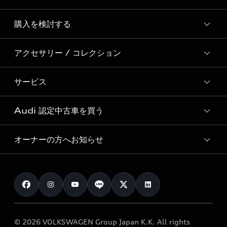
Story of Progress
購入を検討する
ディーラー検索
Audi Sport
新車在庫検索
アクセサリー / コレクション
モデル一覧
Formula 1®
試乗車・展示車検索
特別仕様モデル / 限定モデル
デジタルサービス
サービス
純正アクセサリー
見積り依頼
e-tronラインアップ
Audi exclusive
オンラインショップ
試乗予約
Audi 認定中古車を買う
サービス入庫予約
価格シミュレーション
Audi driving experience
Audi collection
サービスプログラム
車両比較
オーナーの方へお知らせ
Audi認定中古車
アウディナビアプリ
メンテナンス
ご購入サポート
Audi認定中古車検索
お知らせ
車検 / 定期点検
カタログ一覧
クオリティ
オーナー様向けキャンペーン
e-tronアフターサポート
保証
リコール関連情報
Audi Top Service紹介
© 2026 VOLKSWAGEN Group Japan K.K. All rights
メンテナンス