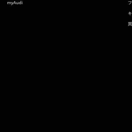
myAudi
フ
キ
買