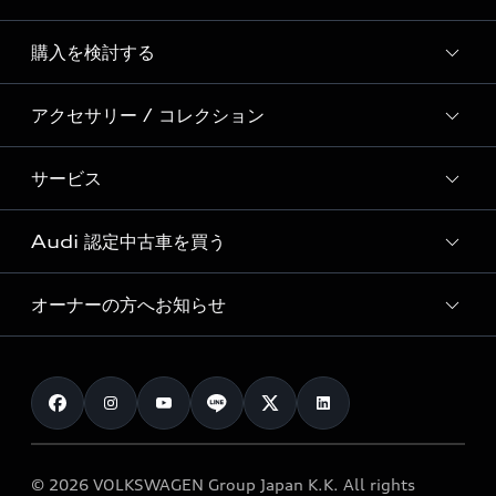
Story of Progress
購入を検討する
ディーラー検索
Audi Sport
新車在庫検索
アクセサリー / コレクション
モデル一覧
Formula 1®
試乗車・展示車検索
特別仕様モデル / 限定モデル
デジタルサービス
サービス
純正アクセサリー
見積もり依頼
e-tronラインアップ
Audi exclusive
オンラインショップ
試乗予約
Audi 認定中古車を買う
サービス入庫予約
価格シミュレーション
Audi driving experience
Audi collection
サービスプログラム
車両比較
オーナーの方へお知らせ
Audi認定中古車
アウディナビアプリ
メンテナンス
ご購入サポート
Audi認定中古車検索
お知らせ
車検 / 定期点検
カタログ一覧
クオリティ
オーナー様向けキャンペーン
e-tronアフターサポート
保証
リコール関連情報
Audi Top Service紹介
© 2026 VOLKSWAGEN Group Japan K.K. All rights
メンテナンス