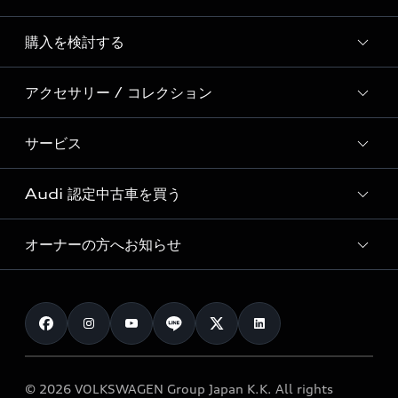
Story of Progress
購入を検討する
ディーラー検索
Audi Sport
新車在庫検索
アクセサリー / コレクション
モデル一覧
Formula 1®
試乗車・展示車検索
特別仕様モデル / 限定モデル
デジタルサービス
サービス
純正アクセサリー
見積り依頼
e-tronラインアップ
Audi exclusive
オンラインショップ
試乗予約
Audi 認定中古車を買う
サービス入庫予約
価格シミュレーション
Audi driving experience
Audi collection
サービスプログラム
車両比較
オーナーの方へお知らせ
Audi認定中古車
アウディナビアプリ
メンテナンス
ご購入サポート
Audi認定中古車検索
お知らせ
車検 / 定期点検
カタログ一覧
クオリティ
オーナー様向けキャンペーン
e-tronアフターサポート
保証
リコール関連情報
Audi Top Service紹介
© 2026 VOLKSWAGEN Group Japan K.K. All rights
メンテナンス