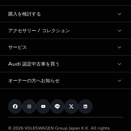
Story of Progress
購入を検討する
ディーラー検索
Audi Sport
新車在庫検索
アクセサリー / コレクション
モデル一覧
Formula 1®
試乗車・展示車検索
特別仕様モデル / 限定モデル
デジタルサービス
サービス
純正アクセサリー
見積もり依頼
e-tronラインアップ
Audi exclusive
オンラインショップ
試乗予約
Audi 認定中古車を買う
サービス入庫予約
価格シミュレーション
Audi driving experience
Audi collection
サービスプログラム
車両比較
オーナーの方へお知らせ
Audi認定中古車
アウディナビアプリ
メンテナンス
ご購入サポート
Audi認定中古車検索
お知らせ
車検 / 定期点検
カタログ一覧
クオリティ
オーナー様向けキャンペーン
e-tronアフターサポート
保証
リコール関連情報
Audi Top Service紹介
© 2026 VOLKSWAGEN Group Japan K.K. All rights
メンテナンス