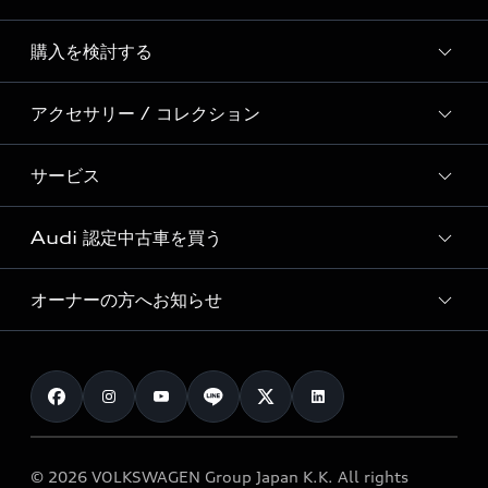
Story of Progress
購入を検討する
ディーラー検索
Audi Sport
新車在庫検索
アクセサリー / コレクション
モデル一覧
Formula 1®
試乗車・展示車検索
特別仕様モデル / 限定モデル
デジタルサービス
サービス
純正アクセサリー
見積り依頼
e-tronラインアップ
Audi exclusive
オンラインショップ
試乗予約
Audi 認定中古車を買う
サービス入庫予約
価格シミュレーション
Audi driving experience
Audi collection
サービスプログラム
車両比較
オーナーの方へお知らせ
Audi認定中古車
アウディナビアプリ
メンテナンス
ご購入サポート
Audi認定中古車検索
お知らせ
車検 / 定期点検
カタログ一覧
クオリティ
オーナー様向けキャンペーン
e-tronアフターサポート
保証
リコール関連情報
Audi Top Service紹介
© 2026 VOLKSWAGEN Group Japan K.K. All rights
メンテナンス