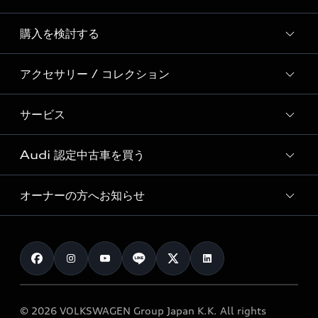
Story of Progress
購入を検討する
ディーラー検索
Audi Sport
新車在庫検索
アクセサリー / コレクション
モデル一覧
Formula 1®
試乗車・展示車検索
特別仕様モデル / 限定モデル
デジタルサービス
サービス
純正アクセサリー
見積り依頼
e-tronラインアップ
Audi exclusive
オンラインショップ
試乗予約
Audi 認定中古車を買う
サービス入庫予約
価格シミュレーション
Audi driving experience
Audi collection
サービスプログラム
車両比較
オーナーの方へお知らせ
Audi認定中古車
アウディナビアプリ
メンテナンス
ご購入サポート
Audi認定中古車検索
お知らせ
車検 / 定期点検
カタログ一覧
クオリティ
オーナー様向けキャンペーン
e-tronアフターサポート
保証
リコール関連情報
Audi Top Service紹介
© 2026 VOLKSWAGEN Group Japan K.K. All rights
メンテナンス