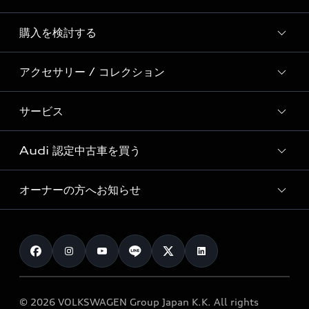
Story of Progress
購入を検討する
ディーラー検索
Audi Sport
新車在庫検索
アクセサリー / コレクション
モデル一覧
Formula 1®
試乗車・展示車検索
特別仕様モデル / 限定モデル
デジタルサービス
サービス
純正アクセサリー
見積り依頼
e-tronラインアップ
Audi exclusive
オンラインショップ
試乗予約
Audi 認定中古車を買う
サービス入庫予約
価格シミュレーション
Audi driving experience
Audi collection
サービスプログラム
車両比較
オーナーの方へお知らせ
Audi認定中古車
アウディナビアプリ
メンテナンス
ご購入サポート
Audi認定中古車検索
お知らせ
車検 / 定期点検
カタログ一覧
クオリティ
オーナー様向けキャンペーン
e-tronアフターサポート
保証
リコール関連情報
Audi Top Service紹介
© 2026 VOLKSWAGEN Group Japan K.K. All rights
メンテナンス