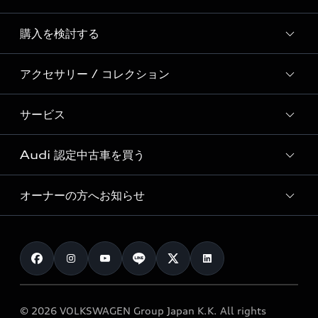
Story of Progress
購入を検討する
ディーラー検索
Audi Sport
新車在庫検索
アクセサリー / コレクション
モデル一覧
Formula 1®
試乗車・展示車検索
特別仕様モデル / 限定モデル
デジタルサービス
サービス
純正アクセサリー
見積り依頼
e-tronラインアップ
Audi exclusive
オンラインショップ
試乗予約
Audi 認定中古車を買う
サービス入庫予約
価格シミュレーション
Audi driving experience
Audi collection
サービスプログラム
車両比較
オーナーの方へお知らせ
Audi認定中古車
アウディナビアプリ
メンテナンス
ご購入サポート
Audi認定中古車検索
お知らせ
車検 / 定期点検
カタログ一覧
クオリティ
オーナー様向けキャンペーン
e-tronアフターサポート
保証
リコール関連情報
Audi Top Service紹介
© 2026 VOLKSWAGEN Group Japan K.K. All rights
メンテナンス