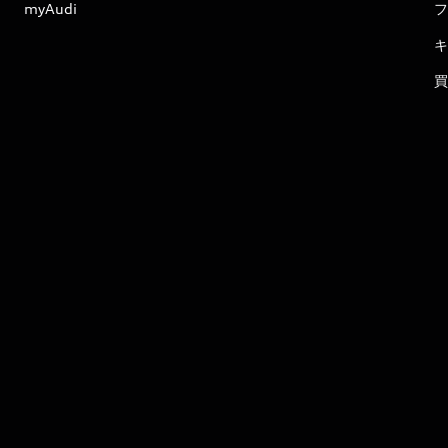
myAudi
フ
キ
買