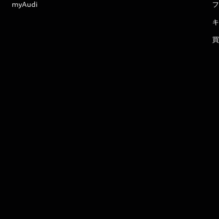
myAudi
フ
キ
買