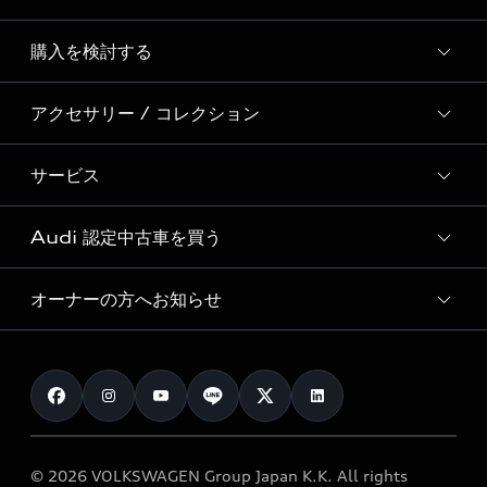
Story of Progress
購入を検討する
ディーラー検索
Audi Sport
新車在庫検索
アクセサリー / コレクション
モデル一覧
Formula 1®
試乗車・展示車検索
特別仕様モデル / 限定モデル
デジタルサービス
サービス
純正アクセサリー
見積り依頼
e-tronラインアップ
Audi exclusive
オンラインショップ
試乗予約
Audi 認定中古車を買う
サービス入庫予約
価格シミュレーション
Audi driving experience
Audi collection
サービスプログラム
車両比較
オーナーの方へお知らせ
Audi認定中古車
アウディナビアプリ
メンテナンス
ご購入サポート
Audi認定中古車検索
お知らせ
車検 / 定期点検
カタログ一覧
クオリティ
オーナー様向けキャンペーン
e-tronアフターサポート
保証
リコール関連情報
Audi Top Service紹介
© 2026 VOLKSWAGEN Group Japan K.K. All rights
メンテナンス