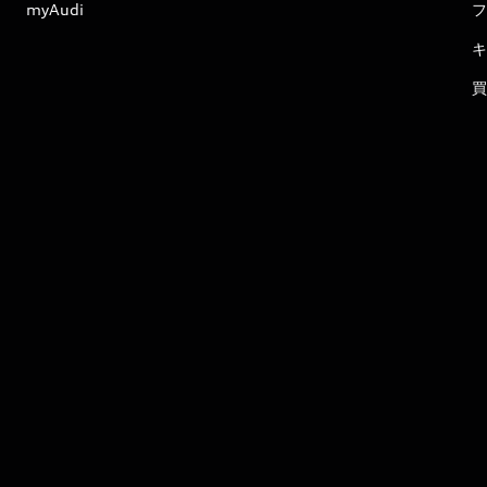
myAudi
フ
キ
買