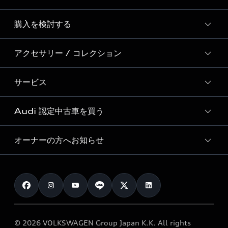
Story of Progress
購入を検討する
ディーラー検索
Audi Sport
新車在庫検索
アクセサリー / コレクション
モデル一覧
Formula 1®
試乗車・展示車検索
特別仕様モデル / 限定モデル
デジタルサービス
サービス
純正アクセサリー
見積り依頼
e-tronラインアップ
Audi exclusive
オンラインショップ
試乗予約
Audi 認定中古車を買う
サービス入庫予約
価格シミュレーション
Audi driving experience
Audi collection
サービスプログラム
車両比較
オーナーの方へお知らせ
Audi認定中古車
アウディナビアプリ
メンテナンス
ご購入サポート
Audi認定中古車検索
お知らせ
車検 / 定期点検
カタログ一覧
クオリティ
オーナー様向けキャンペーン
e-tronアフターサポート
保証
リコール関連情報
Audi Top Service紹介
© 2026 VOLKSWAGEN Group Japan K.K. All rights
メンテナンス