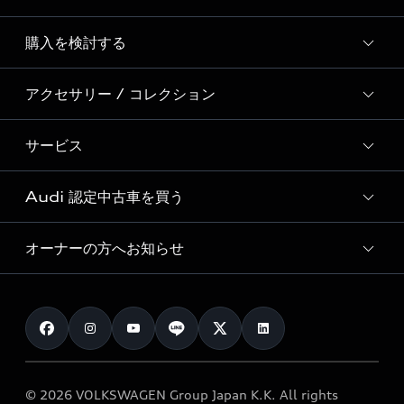
Story of Progress
購入を検討する
ディーラー検索
Audi Sport
新車在庫検索
アクセサリー / コレクション
モデル一覧
Formula 1®
試乗車・展示車検索
特別仕様モデル / 限定モデル
デジタルサービス
サービス
純正アクセサリー
見積もり依頼
e-tronラインアップ
Audi exclusive
オンラインショップ
試乗予約
Audi 認定中古車を買う
サービス入庫予約
価格シミュレーション
Audi driving experience
Audi collection
サービスプログラム
車両比較
オーナーの方へお知らせ
Audi認定中古車
アウディナビアプリ
メンテナンス
ご購入サポート
Audi認定中古車検索
お知らせ
車検 / 定期点検
カタログ一覧
クオリティ
オーナー様向けキャンペーン
e-tronアフターサポート
保証
リコール関連情報
Audi Top Service紹介
© 2026 VOLKSWAGEN Group Japan K.K. All rights
メンテナンス