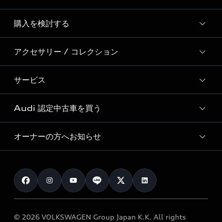
Story of Progress
購入を検討する
ディーラー検索
Audi Sport
新車在庫検索
アクセサリー / コレクション
モデル一覧
Formula 1®
試乗車・展示車検索
特別仕様モデル / 限定モデル
デジタルサービス
サービス
純正アクセサリー
見積もり依頼
e-tronラインアップ
Audi exclusive
オンラインショップ
試乗予約
Audi 認定中古車を買う
サービス入庫予約
価格シミュレーション
Audi driving experience
Audi collection
サービスプログラム
車両比較
オーナーの方へお知らせ
Audi認定中古車
アウディナビアプリ
メンテナンス
ご購入サポート
Audi認定中古車検索
お知らせ
車検 / 定期点検
カタログ一覧
クオリティ
オーナー様向けキャンペーン
e-tronアフターサポート
保証
リコール関連情報
Audi Top Service紹介
© 2026 VOLKSWAGEN Group Japan K.K. All rights
メンテナンス