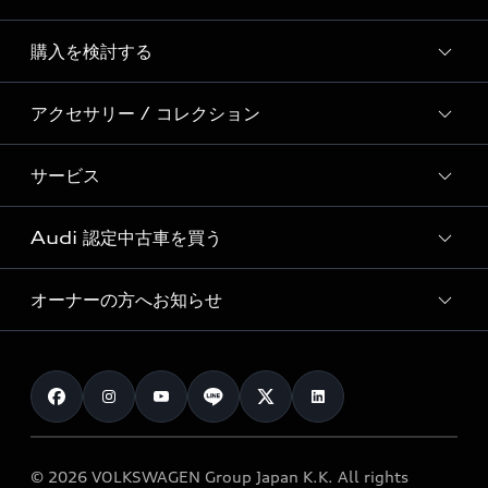
Story of Progress
購入を検討する
ディーラー検索
Audi Sport
新車在庫検索
アクセサリー / コレクション
モデル一覧
Formula 1®
試乗車・展示車検索
特別仕様モデル / 限定モデル
デジタルサービス
サービス
純正アクセサリー
見積り依頼
e-tronラインアップ
Audi exclusive
オンラインショップ
試乗予約
Audi 認定中古車を買う
サービス入庫予約
価格シミュレーション
Audi driving experience
Audi collection
サービスプログラム
車両比較
オーナーの方へお知らせ
Audi認定中古車
アウディナビアプリ
メンテナンス
ご購入サポート
Audi認定中古車検索
お知らせ
車検 / 定期点検
カタログ一覧
クオリティ
オーナー様向けキャンペーン
e-tronアフターサポート
保証
リコール関連情報
Audi Top Service紹介
© 2026 VOLKSWAGEN Group Japan K.K. All rights
メンテナンス