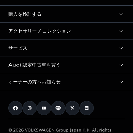
Story of Progress
購入を検討する
ディーラー検索
Audi Sport
新車在庫検索
アクセサリー / コレクション
モデル一覧
Formula 1®
試乗車・展示車検索
特別仕様モデル / 限定モデル
デジタルサービス
サービス
純正アクセサリー
見積り依頼
e-tronラインアップ
Audi exclusive
オンラインショップ
試乗予約
Audi 認定中古車を買う
サービス入庫予約
価格シミュレーション
Audi driving experience
Audi collection
サービスプログラム
車両比較
オーナーの方へお知らせ
Audi認定中古車
アウディナビアプリ
メンテナンス
ご購入サポート
Audi認定中古車検索
お知らせ
車検 / 定期点検
カタログ一覧
クオリティ
オーナー様向けキャンペーン
e-tronアフターサポート
保証
リコール関連情報
Audi Top Service紹介
© 2026 VOLKSWAGEN Group Japan K.K. All rights
メンテナンス