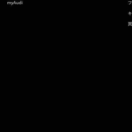
myAudi
フ
キ
買