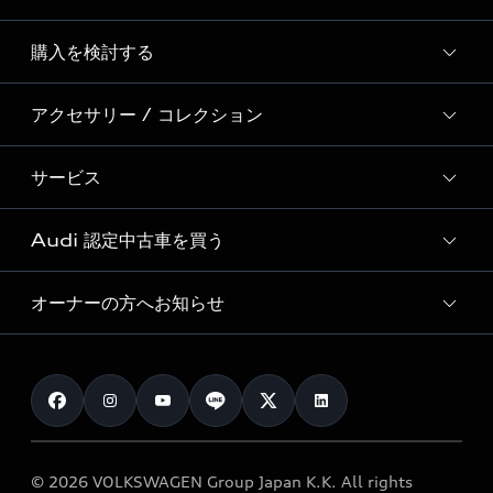
Story of Progress
購入を検討する
ディーラー検索
Audi Sport
新車在庫検索
アクセサリー / コレクション
モデル一覧
Formula 1®
試乗車・展示車検索
特別仕様モデル / 限定モデル
デジタルサービス
サービス
純正アクセサリー
見積り依頼
e-tronラインアップ
Audi exclusive
オンラインショップ
試乗予約
Audi 認定中古車を買う
サービス入庫予約
価格シミュレーション
Audi driving experience
Audi collection
サービスプログラム
車両比較
オーナーの方へお知らせ
Audi認定中古車
アウディナビアプリ
メンテナンス
ご購入サポート
Audi認定中古車検索
お知らせ
車検 / 定期点検
カタログ一覧
クオリティ
オーナー様向けキャンペーン
e-tronアフターサポート
保証
リコール関連情報
Audi Top Service紹介
© 2026 VOLKSWAGEN Group Japan K.K. All rights
メンテナンス