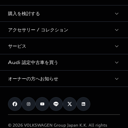
Story of Progress
購入を検討する
ディーラー検索
Audi Sport
新車在庫検索
アクセサリー / コレクション
モデル一覧
Formula 1®
試乗車・展示車検索
特別仕様モデル / 限定モデル
デジタルサービス
サービス
純正アクセサリー
見積り依頼
e-tronラインアップ
Audi exclusive
オンラインショップ
試乗予約
Audi 認定中古車を買う
サービス入庫予約
価格シミュレーション
Audi driving experience
Audi collection
サービスプログラム
車両比較
オーナーの方へお知らせ
Audi認定中古車
アウディナビアプリ
メンテナンス
ご購入サポート
Audi認定中古車検索
お知らせ
車検 / 定期点検
カタログ一覧
クオリティ
オーナー様向けキャンペーン
e-tronアフターサポート
保証
リコール関連情報
Audi Top Service紹介
© 2026 VOLKSWAGEN Group Japan K.K. All rights
メンテナンス