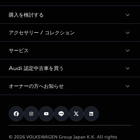
Story of Progress
購入を検討する
ディーラー検索
Audi Sport
新車在庫検索
アクセサリー / コレクション
モデル一覧
Formula 1®
試乗車・展示車検索
特別仕様モデル / 限定モデル
デジタルサービス
サービス
純正アクセサリー
見積り依頼
e-tronラインアップ
Audi exclusive
オンラインショップ
試乗予約
Audi 認定中古車を買う
サービス入庫予約
価格シミュレーション
Audi driving experience
Audi collection
サービスプログラム
車両比較
オーナーの方へお知らせ
Audi認定中古車
アウディナビアプリ
メンテナンス
ご購入サポート
Audi認定中古車検索
お知らせ
車検 / 定期点検
カタログ一覧
クオリティ
オーナー様向けキャンペーン
e-tronアフターサポート
保証
リコール関連情報
Audi Top Service紹介
© 2026 VOLKSWAGEN Group Japan K.K. All rights
メンテナンス