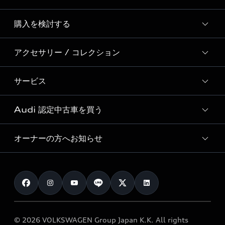
Story of Progress
購入を検討する
ディーラー検索
Audi Sport
新車在庫検索
アクセサリー / コレクション
モデル一覧
Formula 1®
試乗車・展示車検索
特別仕様モデル / 限定モデル
デジタルサービス
サービス
純正アクセサリー
見積り依頼
e-tronラインアップ
Audi exclusive
オンラインショップ
試乗予約
Audi 認定中古車を買う
サービス入庫予約
価格シミュレーション
Audi driving experience
Audi collection
サービスプログラム
車両比較
オーナーの方へお知らせ
Audi認定中古車
アウディナビアプリ
メンテナンス
ご購入サポート
Audi認定中古車検索
お知らせ
車検 / 定期点検
カタログ一覧
クオリティ
オーナー様向けキャンペーン
e-tronアフターサポート
保証
リコール関連情報
Audi Top Service紹介
© 2026 VOLKSWAGEN Group Japan K.K. All rights
メンテナンス