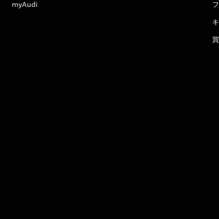
myAudi
フ
キ
買