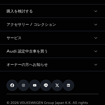
Story of Progress
購入を検討する
ディーラー検索
Audi Sport
新車在庫検索
アクセサリー / コレクション
モデル一覧
Formula 1®
試乗車・展示車検索
特別仕様モデル / 限定モデル
デジタルサービス
サービス
純正アクセサリー
見積り依頼
e-tronラインアップ
Audi exclusive
オンラインショップ
試乗予約
Audi 認定中古車を買う
サービス入庫予約
価格シミュレーション
Audi driving experience
Audi collection
サービスプログラム
車両比較
オーナーの方へお知らせ
Audi認定中古車
アウディナビアプリ
メンテナンス
ご購入サポート
Audi認定中古車検索
お知らせ
車検 / 定期点検
カタログ一覧
クオリティ
オーナー様向けキャンペーン
e-tronアフターサポート
保証
リコール関連情報
Audi Top Service紹介
© 2026 VOLKSWAGEN Group Japan K.K. All rights
メンテナンス