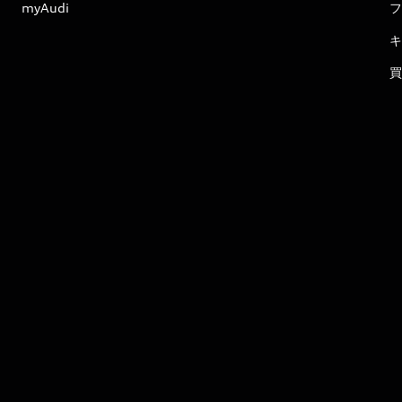
myAudi
フ
キ
買