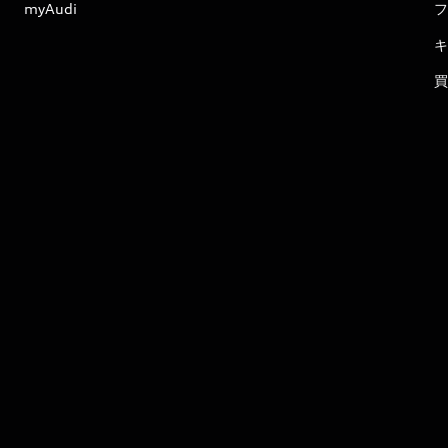
myAudi
フ
キ
買