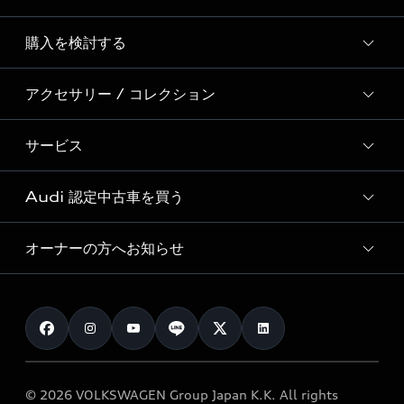
Story of Progress
購入を検討する
ディーラー検索
Audi Sport
新車在庫検索
アクセサリー / コレクション
モデル一覧
Formula 1®
試乗車・展示車検索
特別仕様モデル / 限定モデル
デジタルサービス
サービス
純正アクセサリー
見積り依頼
e-tronラインアップ
Audi exclusive
オンラインショップ
試乗予約
Audi 認定中古車を買う
サービス入庫予約
価格シミュレーション
Audi driving experience
Audi collection
サービスプログラム
車両比較
オーナーの方へお知らせ
Audi認定中古車
アウディナビアプリ
メンテナンス
ご購入サポート
Audi認定中古車検索
お知らせ
車検 / 定期点検
カタログ一覧
クオリティ
オーナー様向けキャンペーン
e-tronアフターサポート
保証
リコール関連情報
Audi Top Service紹介
© 2026 VOLKSWAGEN Group Japan K.K. All rights
メンテナンス