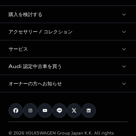
Story of Progress
購入を検討する
ディーラー検索
Audi Sport
新車在庫検索
アクセサリー / コレクション
モデル一覧
Formula 1®
試乗車・展示車検索
特別仕様モデル / 限定モデル
デジタルサービス
サービス
純正アクセサリー
見積り依頼
e-tronラインアップ
Audi exclusive
オンラインショップ
試乗予約
Audi 認定中古車を買う
サービス入庫予約
価格シミュレーション
Audi driving experience
Audi collection
サービスプログラム
車両比較
オーナーの方へお知らせ
Audi認定中古車
アウディナビアプリ
メンテナンス
ご購入サポート
Audi認定中古車検索
お知らせ
車検 / 定期点検
カタログ一覧
クオリティ
オーナー様向けキャンペーン
e-tronアフターサポート
保証
リコール関連情報
Audi Top Service紹介
© 2026 VOLKSWAGEN Group Japan K.K. All rights
メンテナンス