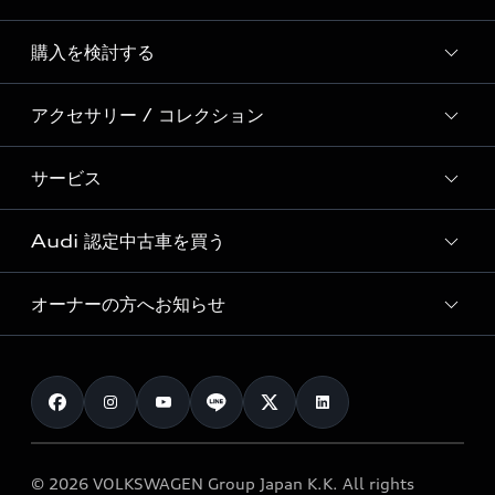
Story of Progress
購入を検討する
ディーラー検索
Audi Sport
新車在庫検索
アクセサリー / コレクション
モデル一覧
Formula 1®
試乗車・展示車検索
特別仕様モデル / 限定モデル
デジタルサービス
サービス
純正アクセサリー
見積り依頼
e-tronラインアップ
Audi exclusive
オンラインショップ
試乗予約
Audi 認定中古車を買う
サービス入庫予約
価格シミュレーション
Audi driving experience
Audi collection
サービスプログラム
車両比較
オーナーの方へお知らせ
Audi認定中古車
アウディナビアプリ
メンテナンス
ご購入サポート
Audi認定中古車検索
お知らせ
車検 / 定期点検
カタログ一覧
クオリティ
オーナー様向けキャンペーン
e-tronアフターサポート
保証
リコール関連情報
Audi Top Service紹介
© 2026 VOLKSWAGEN Group Japan K.K. All rights
メンテナンス