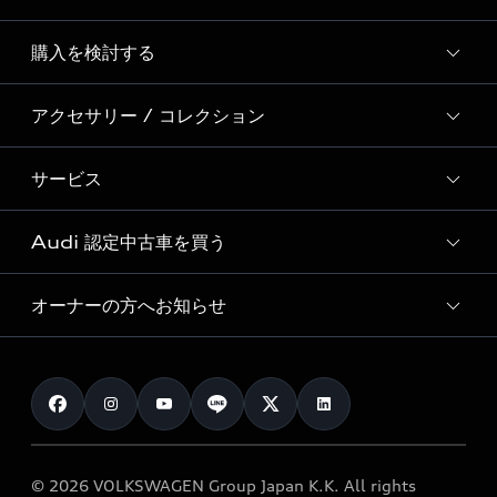
Story of Progress
購入を検討する
ディーラー検索
Audi Sport
新車在庫検索
アクセサリー / コレクション
モデル一覧
Formula 1®
試乗車・展示車検索
特別仕様モデル / 限定モデル
デジタルサービス
サービス
純正アクセサリー
見積り依頼
e-tronラインアップ
Audi exclusive
オンラインショップ
試乗予約
Audi 認定中古車を買う
サービス入庫予約
価格シミュレーション
Audi driving experience
Audi collection
サービスプログラム
車両比較
オーナーの方へお知らせ
Audi認定中古車
アウディナビアプリ
メンテナンス
ご購入サポート
Audi認定中古車検索
お知らせ
車検 / 定期点検
カタログ一覧
クオリティ
オーナー様向けキャンペーン
e-tronアフターサポート
保証
リコール関連情報
Audi Top Service紹介
© 2026 VOLKSWAGEN Group Japan K.K. All rights
メンテナンス