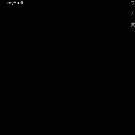
myAudi
フ
キ
買