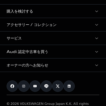
Story of Progress
購入を検討する
ディーラー検索
Audi Sport
新車在庫検索
アクセサリー / コレクション
モデル一覧
Formula 1®
試乗車・展示車検索
特別仕様モデル / 限定モデル
デジタルサービス
サービス
純正アクセサリー
見積り依頼
e-tronラインアップ
Audi exclusive
オンラインショップ
試乗予約
Audi 認定中古車を買う
サービス入庫予約
価格シミュレーション
Audi driving experience
Audi collection
サービスプログラム
車両比較
オーナーの方へお知らせ
Audi認定中古車
アウディナビアプリ
メンテナンス
ご購入サポート
Audi認定中古車検索
お知らせ
車検 / 定期点検
カタログ一覧
クオリティ
オーナー様向けキャンペーン
e-tronアフターサポート
保証
リコール関連情報
Audi Top Service紹介
© 2026 VOLKSWAGEN Group Japan K.K. All rights
メンテナンス