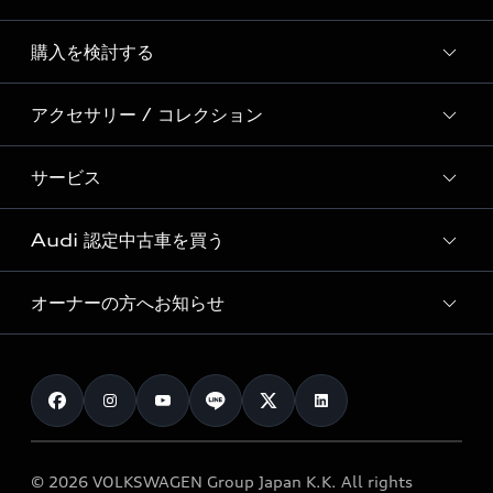
Story of Progress
購入を検討する
ディーラー検索
Audi Sport
新車在庫検索
アクセサリー / コレクション
モデル一覧
Formula 1®
試乗車・展示車検索
特別仕様モデル / 限定モデル
デジタルサービス
サービス
純正アクセサリー
見積り依頼
e-tronラインアップ
Audi exclusive
オンラインショップ
試乗予約
Audi 認定中古車を買う
サービス入庫予約
価格シミュレーション
Audi driving experience
Audi collection
サービスプログラム
車両比較
オーナーの方へお知らせ
Audi認定中古車
アウディナビアプリ
メンテナンス
ご購入サポート
Audi認定中古車検索
お知らせ
車検 / 定期点検
カタログ一覧
クオリティ
オーナー様向けキャンペーン
e-tronアフターサポート
保証
リコール関連情報
Audi Top Service紹介
© 2026 VOLKSWAGEN Group Japan K.K. All rights
メンテナンス