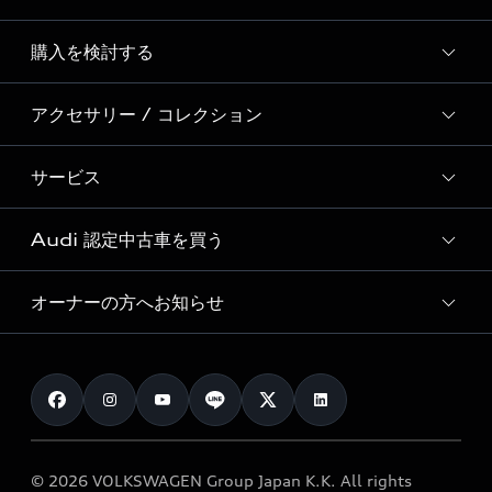
Story of Progress
購入を検討する
ディーラー検索
Audi Sport
新車在庫検索
アクセサリー / コレクション
モデル一覧
Formula 1®
試乗車・展示車検索
特別仕様モデル / 限定モデル
デジタルサービス
サービス
純正アクセサリー
見積り依頼
e-tronラインアップ
Audi exclusive
オンラインショップ
試乗予約
Audi 認定中古車を買う
サービス入庫予約
価格シミュレーション
Audi driving experience
Audi collection
サービスプログラム
車両比較
オーナーの方へお知らせ
Audi認定中古車
アウディナビアプリ
メンテナンス
ご購入サポート
Audi認定中古車検索
お知らせ
車検 / 定期点検
カタログ一覧
クオリティ
オーナー様向けキャンペーン
e-tronアフターサポート
保証
リコール関連情報
Audi Top Service紹介
© 2026 VOLKSWAGEN Group Japan K.K. All rights
メンテナンス