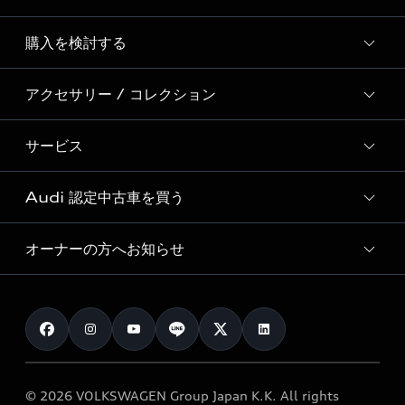
Story of Progress
購入を検討する
ディーラー検索
Audi Sport
新車在庫検索
アクセサリー / コレクション
モデル一覧
Formula 1®
試乗車・展示車検索
特別仕様モデル / 限定モデル
デジタルサービス
サービス
純正アクセサリー
見積り依頼
e-tronラインアップ
Audi exclusive
オンラインショップ
試乗予約
Audi 認定中古車を買う
サービス入庫予約
価格シミュレーション
Audi driving experience
Audi collection
サービスプログラム
車両比較
オーナーの方へお知らせ
Audi認定中古車
アウディナビアプリ
メンテナンス
ご購入サポート
Audi認定中古車検索
お知らせ
車検 / 定期点検
カタログ一覧
クオリティ
オーナー様向けキャンペーン
e-tronアフターサポート
保証
リコール関連情報
Audi Top Service紹介
© 2026 VOLKSWAGEN Group Japan K.K. All rights
メンテナンス