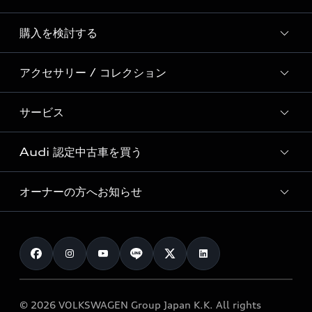
Story of Progress
購入を検討する
ディーラー検索
Audi Sport
新車在庫検索
アクセサリー / コレクション
モデル一覧
Formula 1®
試乗車・展示車検索
特別仕様モデル / 限定モデル
デジタルサービス
サービス
純正アクセサリー
見積り依頼
e-tronラインアップ
Audi exclusive
オンラインショップ
試乗予約
Audi 認定中古車を買う
サービス入庫予約
価格シミュレーション
Audi driving experience
Audi collection
サービスプログラム
車両比較
オーナーの方へお知らせ
Audi認定中古車
アウディナビアプリ
メンテナンス
ご購入サポート
Audi認定中古車検索
お知らせ
車検 / 定期点検
カタログ一覧
クオリティ
オーナー様向けキャンペーン
e-tronアフターサポート
保証
リコール関連情報
Audi Top Service紹介
© 2026 VOLKSWAGEN Group Japan K.K. All rights
メンテナンス