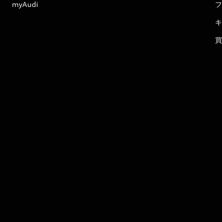
myAudi
フ
キ
買