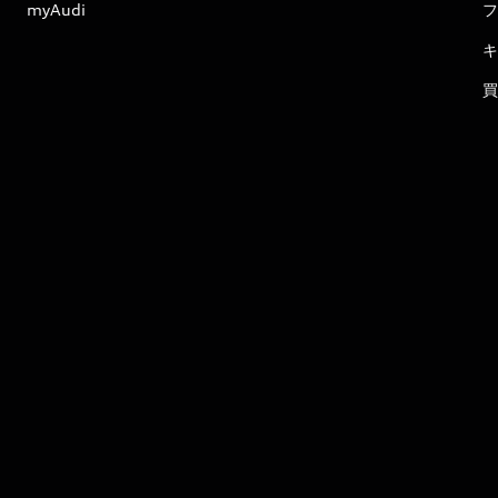
myAudi
フ
キ
買