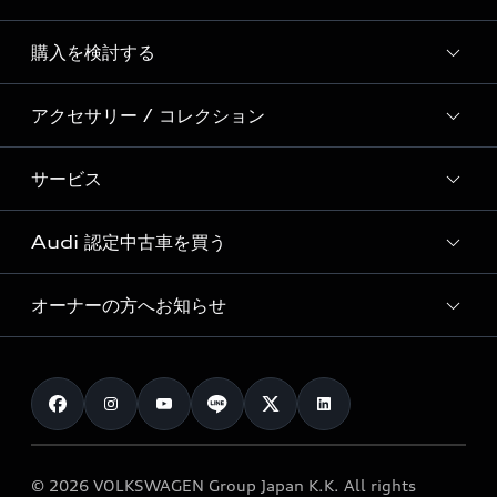
Story of Progress
購入を検討する
ディーラー検索
Audi Sport
新車在庫検索
アクセサリー / コレクション
モデル一覧
Formula 1®
試乗車・展示車検索
特別仕様モデル / 限定モデル
デジタルサービス
サービス
純正アクセサリー
見積り依頼
e-tronラインアップ
Audi exclusive
オンラインショップ
試乗予約
Audi 認定中古車を買う
サービス入庫予約
価格シミュレーション
Audi driving experience
Audi collection
サービスプログラム
車両比較
オーナーの方へお知らせ
Audi認定中古車
アウディナビアプリ
メンテナンス
ご購入サポート
Audi認定中古車検索
お知らせ
車検 / 定期点検
カタログ一覧
クオリティ
オーナー様向けキャンペーン
e-tronアフターサポート
保証
リコール関連情報
Audi Top Service紹介
© 2026 VOLKSWAGEN Group Japan K.K. All rights
メンテナンス