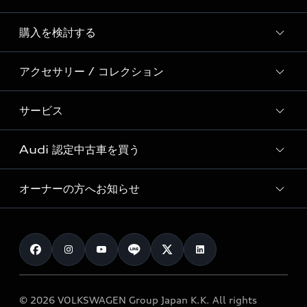
Story of Progress
購入を検討する
ディーラー検索
Audi Sport
新車在庫検索
アクセサリー / コレクション
モデル一覧
Formula 1®
試乗車・展示車検索
特別仕様モデル / 限定モデル
デジタルサービス
サービス
純正アクセサリー
見積り依頼
e-tronラインアップ
Audi exclusive
オンラインショップ
試乗予約
Audi 認定中古車を買う
サービス入庫予約
価格シミュレーション
Audi driving experience
Audi collection
サービスプログラム
車両比較
オーナーの方へお知らせ
Audi認定中古車
アウディナビアプリ
メンテナンス
ご購入サポート
Audi認定中古車検索
お知らせ
車検 / 定期点検
カタログ一覧
クオリティ
オーナー様向けキャンペーン
e-tronアフターサポート
保証
リコール関連情報
Audi Top Service紹介
© 2026 VOLKSWAGEN Group Japan K.K. All rights
メンテナンス