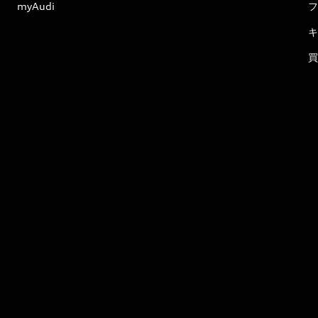
myAudi
フ
キ
買