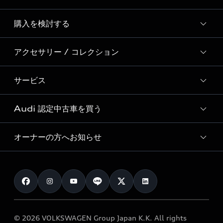
Story of Progress
購入を検討する
ディーラー検索
Audi Sport
新車在庫検索
アクセサリー / コレクション
モデル一覧
Formula 1®
試乗車・展示車検索
特別仕様モデル / 限定モデル
デジタルサービス
サービス
純正アクセサリー
見積り依頼
e-tronラインアップ
Audi exclusive
オンラインショップ
試乗予約
Audi 認定中古車を買う
サービス入庫予約
価格シミュレーション
Audi driving experience
Audi collection
サービスプログラム
車両比較
オーナーの方へお知らせ
Audi認定中古車
アウディナビアプリ
メンテナンス
ご購入サポート
Audi認定中古車検索
お知らせ
車検 / 定期点検
カタログ一覧
クオリティ
オーナー様向けキャンペーン
e-tronアフターサポート
保証
リコール関連情報
Audi Top Service紹介
© 2026 VOLKSWAGEN Group Japan K.K. All rights
メンテナンス