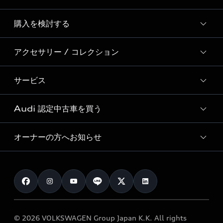
Story of Progress
購入を検討する
ディーラー検索
Audi Sport
新車在庫検索
アクセサリー / コレクション
モデル一覧
Formula 1®
試乗車・展示車検索
特別仕様モデル / 限定モデル
デジタルサービス
サービス
純正アクセサリー
見積り依頼
e-tronラインアップ
Audi exclusive
オンラインショップ
試乗予約
Audi 認定中古車を買う
サービス入庫予約
価格シミュレーション
Audi driving experience
Audi collection
サービスプログラム
車両比較
オーナーの方へお知らせ
Audi認定中古車
アウディナビアプリ
メンテナンス
ご購入サポート
Audi認定中古車検索
お知らせ
車検 / 定期点検
カタログ一覧
クオリティ
オーナー様向けキャンペーン
e-tronアフターサポート
保証
リコール関連情報
Audi Top Service紹介
© 2026 VOLKSWAGEN Group Japan K.K. All rights
メンテナンス