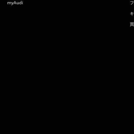
myAudi
フ
キ
買