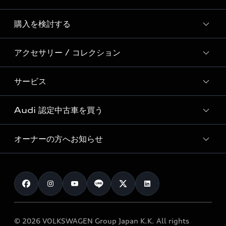
Story of Progress
購入を検討する
ディーラー検索
Audi Sport
新車在庫検索
アクセサリー / コレクション
モデル一覧
Formula 1®
試乗車・展示車検索
特別仕様モデル / 限定モデル
デジタルサービス
サービス
純正アクセサリー
見積り依頼
e-tronラインアップ
Audi exclusive
オンラインショップ
試乗予約
Audi 認定中古車を買う
サービス入庫予約
価格シミュレーション
Audi driving experience
Audi collection
サービスプログラム
車両比較
オーナーの方へお知らせ
Audi認定中古車
アウディナビアプリ
メンテナンス
ご購入サポート
Audi認定中古車検索
お知らせ
車検 / 定期点検
カタログ一覧
クオリティ
オーナー様向けキャンペーン
e-tronアフターサポート
保証
リコール関連情報
Audi Top Service紹介
© 2026 VOLKSWAGEN Group Japan K.K. All rights
メンテナンス