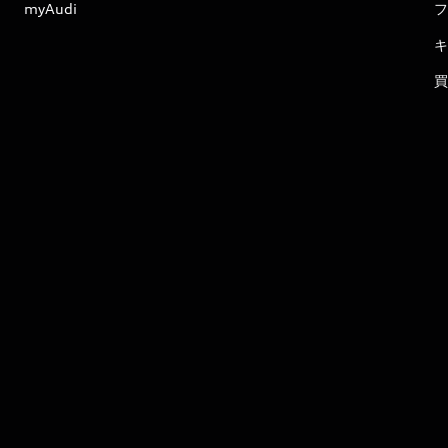
myAudi
フ
キ
買