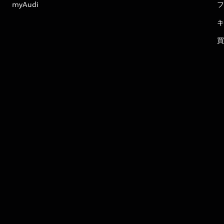
myAudi
フ
キ
買